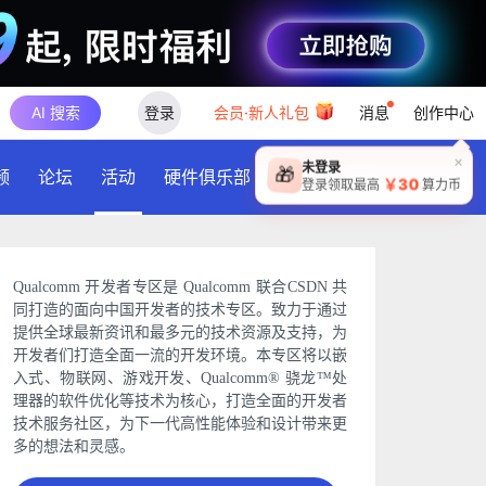
AI 搜索
登录
会员·新人礼包
消息
创作中心
×
未登录
🎁
频
论坛
活动
硬件俱乐部
下载
￥30
登录领取最高
算力币
Qualcomm 开发者专区是 Qualcomm 联合CSDN 共
同打造的面向中国开发者的技术专区。致力于通过
提供全球最新资讯和最多元的技术资源及支持，为
开发者们打造全面一流的开发环境。本专区将以嵌
入式、物联网、游戏开发、Qualcomm® 骁龙™处
理器的软件优化等技术为核心，打造全面的开发者
技术服务社区，为下一代高性能体验和设计带来更
多的想法和灵感。