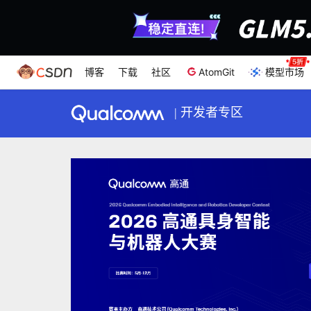
博客
下载
社区
AtomGit
模型市场
|
开发者专区